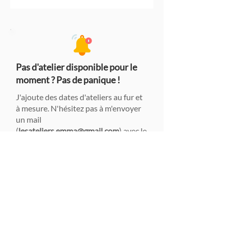
Pas d'atelier disponible pour le
moment ? Pas de panique !
J'ajoute des dates d'ateliers au fur et
à mesure. N'hésitez pas à m'envoyer
un mail
(
lesateliers.emma@gmail.com
) avec le
thème et vos disponibilités (en
semaine et/ou le samedi), cela me
permettra de vous prévenir lorsqu'un
atelier sera mis en ligne.
Pensez à
renseigner votre n° de téléphone !
🖂 Envoyer un mail