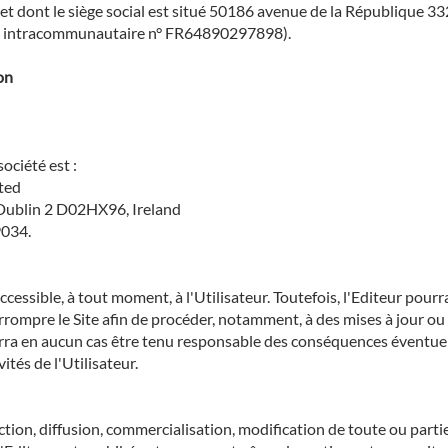
et dont le siège social est situé 50186 avenue de la République 3
intracommunautaire n°
FR64890297898
).
ion
société est :
ted
 Dublin 2 D02HX96, Ireland
9034.
cessible, à tout moment, à l'Utilisateur. Toutefois, l'Editeur pour
errompre le Site afin de procéder, notamment, à des mises à jour ou
rra en aucun cas être tenu responsable des conséquences éventuel
vités de l'Utilisateur.
ction, diffusion, commercialisation, modification de toute ou partie