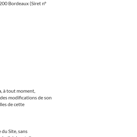
3200 Bordeaux (Siret n°
ra, à tout moment,
 des modifications de son
les de cette
 du Site, sans